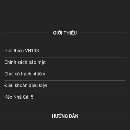
GIỚI THIỆU
Giới thiệu VN138
Chính sách bảo mật
Chơi có trách nhiệm
Điều khoản điều kiện
Kèo Nhà Cái 5
HƯỚNG DẪN