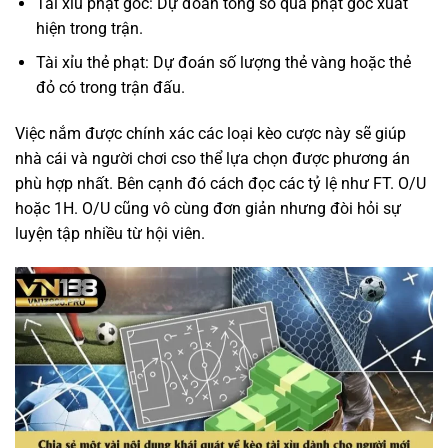
Tài xỉu phạt góc: Dự đoán tổng số quả phạt góc xuất
hiện trong trận.
Tài xỉu thẻ phạt: Dự đoán số lượng thẻ vàng hoặc thẻ
đỏ có trong trận đấu.
Việc nắm được chính xác các loại kèo cược này sẽ giúp
nhà cái và người chơi cso thể lựa chọn được phương án
phù hợp nhất. Bên cạnh đó cách đọc các tỷ lệ như FT. O/U
hoặc 1H. O/U cũng vô cùng đơn giản nhưng đòi hỏi sự
luyện tập nhiều từ hội viên.