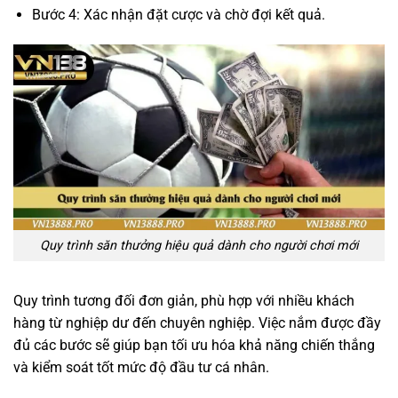
Bước 4: Xác nhận đặt cược và chờ đợi kết quả.
Quy trình săn thưởng hiệu quả dành cho người chơi mới
Quy trình tương đối đơn giản, phù hợp với nhiều khách
hàng từ nghiệp dư đến chuyên nghiệp. Việc nắm được đầy
đủ các bước sẽ giúp bạn tối ưu hóa khả năng chiến thắng
và kiểm soát tốt mức độ đầu tư cá nhân.