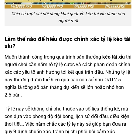
Chia sẻ một vài nội dung khái quát về kèo tài xỉu dành cho
người mới
Làm thế nào để hiểu được chính xác tỷ lệ kèo tài
xỉu?
Muốn thành công trong quá trình săn thưởng
kèo tài xỉu
thì
người chơi cần nắm rõ tỷ lệ cược và cách phán đoán chính
xác các yếu tố ảnh hưởng tới kết quả trận đấu. Những tỷ lệ
này thường được thể hiện qua các con số như O/U 2.5
nghĩa là tổng số bàn thắng dự kiến sẽ lớn hoặc nhỏ hơn
2.5 bàn.
Tỷ lệ này sẽ không chỉ phụ thuộc vào số liệu thống kê, mà
còn dựa vào phong độ đội bóng, lịch sử đối đầu, điều kiện
thời tiết,.. Việc nắm chắc các tỷ lệ này sẽ giúp bạn đưa ra
quyết định chuẩn xác, tránh bị chi phối bởi cảm xúc.