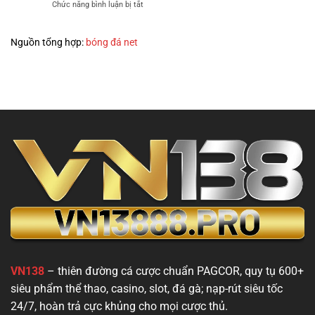
tin
ở
Chức năng bình luận bị tắt
Hút
Cá
Năm
vào
Cược
Của
Cược
2025
một
xiên
Nhà
Online
cái
là
Nguồn tổng hợp:
bóng đá net
Cái
Từ
tên
gì?
Uy
Chuyên
khác
Một
Tín
Gia
số
Hàng
kinh
Đầu
nghiệm
Việt
chơi
Nam
luôn
thắng
từ
chuyên
gia
2025
VN138
– thiên đường cá cược chuẩn PAGCOR, quy tụ 600+
siêu phẩm thể thao, casino, slot, đá gà; nạp-rút siêu tốc
24/7, hoàn trả cực khủng cho mọi cược thủ.