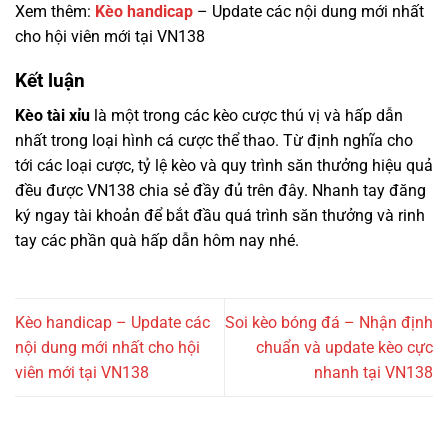
Xem thêm:
Kèo handicap
– Update các nội dung mới nhất
cho hội viên mới tại VN138
Kết luận
Kèo tài xỉu
là một trong các kèo cược thú vị và hấp dẫn
nhất trong loại hình cá cược thể thao. Từ định nghĩa cho
tới các loại cược, tỷ lệ kèo và quy trình săn thưởng hiệu quả
đều được VN138 chia sẻ đầy đủ trên đây. Nhanh tay đăng
ký ngay tài khoản để bắt đầu quá trình săn thưởng và rinh
tay các phần quà hấp dẫn hôm nay nhé.
Kèo handicap – Update các
Soi kèo bóng đá – Nhận định
nội dung mới nhất cho hội
chuẩn và update kèo cực
viên mới tại VN138
nhanh tại VN138