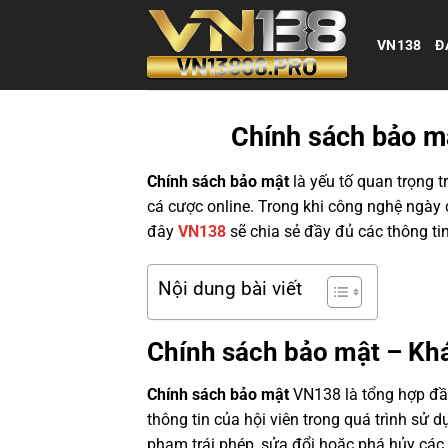
Bỏ
qua
VN138
Đ
nội
dung
Chính sách bảo m
Chính sách bảo mật
là yếu tố quan trọng t
cá cược online. Trong khi công nghệ ngày c
đây
VN138
sẽ chia sẻ đầy đủ các thông ti
Nội dung bài viết
Chính sách bảo mật – Khá
Chính sách bảo mật
VN138 là tổng hợp đầy
thông tin của hội viên trong quá trình sử
phạm trái phép, sửa đổi hoặc phá hủy các 