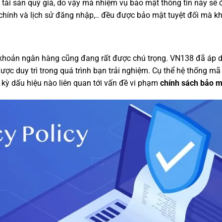
 tài sản quý giá, do vậy mà nhiệm vụ bảo mật thông tin này sẽ 
 chính và lịch sử đăng nhập,.. đều được bảo mật tuyệt đối mà khô
ài khoản ngân hàng cũng đang rất được chú trọng. VN138 đã áp
n được duy trì trong quá trình bạn trải nghiệm. Cụ thể hệ thống 
kỳ dấu hiệu nào liên quan tới vấn đề vi phạm
chính sách bảo 