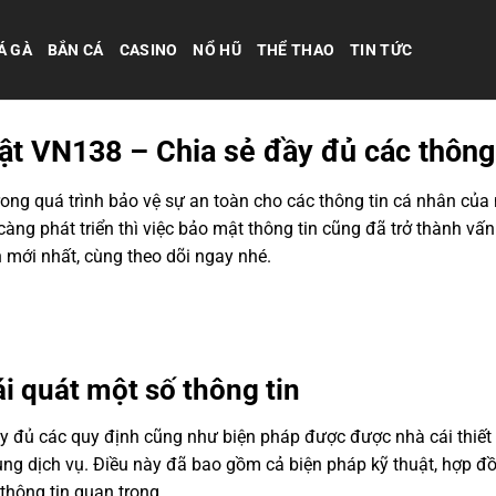
Á GÀ
BẮN CÁ
CASINO
NỔ HŨ
THỂ THAO
TIN TỨC
ật VN138 – Chia sẻ đầy đủ các thông 
rong quá trình bảo vệ sự an toàn cho các thông tin cá nhân của 
àng phát triển thì việc bảo mật thông tin cũng đã trở thành vấ
n mới nhất, cùng theo dõi ngay nhé.
i quát một số thông tin
 đủ các quy định cũng như biện pháp được được nhà cái thiết
 dụng dịch vụ. Điều này đã bao gồm cả biện pháp kỹ thuật, hợp 
thông tin quan trọng.