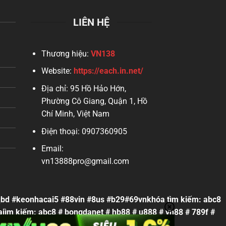
LIÊN HỆ
Thương hiệu:
VN138
Website:
https://each.in.net/
Địa chỉ:
95 Hồ Hảo Hớn,
Phường Cô Giang, Quận 1, Hồ
Chí Minh, Việt Nam
Điện thoại:
0907360905
Email:
vn13888pro@gmail.com
kqbd #keonhacai5 #88vin #8us #b29#69vnkhóa tìm kiếm: abc8
iìm kiếm: abc8 # bongdanet # hb88 # u888 # vn88 # 789f #