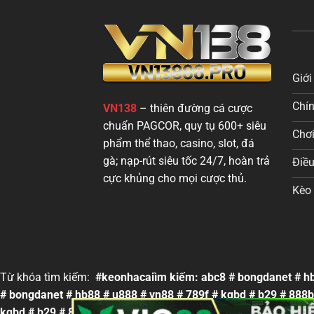
Giới
Chí
VN138
– thiên đường cá cược
chuẩn PAGCOR, quy tụ 600+ siêu
Chơi
phẩm thể thao, casino, slot, đá
gà; nạp-rút siêu tốc 24/7, hoàn trả
Điều
cực khủng cho mọi cược thủ.
Kèo 
Từ khóa tìm kiếm:
#keonhacaiìm kiếm: abc8 # bongdanet # hb
# bongdanet # hb88 # u888 # vn88 # 789f # kqbd # b29 # 888
kqbd # b29 # 888b # keonhacai #kqbd #keonhacai5 #88vin #