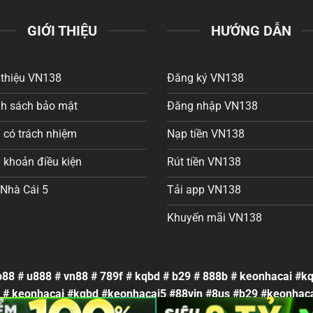
GIỚI THIỆU
HƯỚNG DẪN
 thiệu VN138
Đăng ký VN138
nh sách bảo mật
Đăng nhập VN138
 có trách nhiệm
Nạp tiền VN138
 khoản điều kiện
Rút tiền VN138
Nhà Cái 5
Tải app VN138
Khuyến mãi VN138
88 # u888 # vn88 # 789f # kqbd # b29 # 888b # keonhacai #
b # keonhacai #kqbd #keonhacai5 #88vin #8us #b29 #keonhaca
8us #b29 #
soi keo nha cai
#
soi kèo nhà cái
#