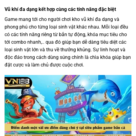
Vũ khí đa dạng kết hợp cùng các tính năng đặc biệt
Game mang tới cho người chơi kho vũ khí đa dạng và
phong phú cho từng loại sinh vật khác nhau. Mỗi loại đều
có các tính năng riêng từ bắn tự động, khóa mục tiêu cho
tới combo nhanh,.. qua đó giúp bạn dễ dàng tiêu diệt các
loại sinh vật lớn và thu về thưởng khủng. Sự linh hoạt và
độc đáo trong cách dùng súng chính là chìa khóa giúp bạn
đặt cược và làm chủ được cuộc chơi.