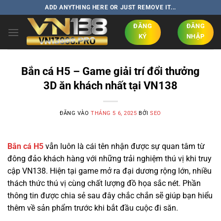
Bỏ
ADD ANYTHING HERE OR JUST REMOVE IT...
qua
ĐĂNG
ĐĂNG
nội
KÝ
NHẬP
dung
Bắn cá H5 – Game giải trí đổi thưởng
3D ăn khách nhất tại VN138
ĐĂNG VÀO
THÁNG 5 6, 2025
BỞI
SEO
Bắn cá H5
vẫn luôn là cái tên nhận được sự quan tâm từ
đông đảo khách hàng với những trải nghiệm thú vị khi truy
cập VN138. Hiện tại game mở ra đại dương rộng lớn, nhiều
thách thức thú vị cùng chất lượng đồ họa sắc nét. Phần
thông tin được chia sẻ sau đây chắc chắn sẽ giúp bạn hiểu
thêm về sản phẩm trước khi bắt đầu cuộc đi săn.