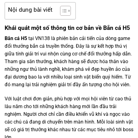
Nội dung bài viết
Khái quát một số thông tin cơ bản về Bắn cá H5
Bắn cá H5
tại VN138 là phiên bản cải tiến của dòng game
đổi thưởng bắn cá truyền thống. Đây là sự kết hợp thú vị
giữa tính giải trí vui nhộn cùng cơ chế đổi thưởng hấp dẫn.
Tham gia săn thưởng, khách hàng sẽ được hóa thân vào
những ngư thủ lành nghề, khám phá vẻ đẹp huyền ảo của
đại dương bao la với nhiều loại sinh vật biển quý hiếm. Từ
đó mang lại trải nghiệm giải trí đầy ấn tượng cho hội viên.
Với luật chơi đơn giản, phù hợp với mọi hội viên từ cao thủ
lâu năm cho tới những khách hàng mới lần đầu trải
nghiệm. Người chơi chỉ cần điều khiển vũ khí và ngọc vào
các chú cá đang di chuyển trên màn hình. Mỗi loài sinh vật
sẽ có giá trị thưởng khác nhau từ các mục tiêu nhỏ tới boss
lớn.