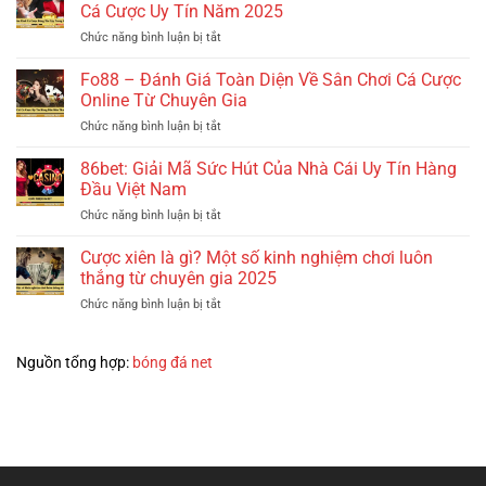
Pháp?
Cá Cược Uy Tín Năm 2025
Tôi
ở
Chức năng bình luận bị tắt
không
Vivu88
tin
–
Fo88 – Đánh Giá Toàn Diện Về Sân Chơi Cá Cược
cả
Đánh
hai
Online Từ Chuyên Gia
Giá
–
ở
Chức năng bình luận bị tắt
Ưu
và
Fo88
Nhược
đây
–
86bet: Giải Mã Sức Hút Của Nhà Cái Uy Tín Hàng
Điểm
là
Đánh
Của
Đầu Việt Nam
lý
Giá
Nhà
do
ở
Chức năng bình luận bị tắt
Toàn
Cái
tôi
86bet:
Diện
Cá
đặt
Giải
Cược xiên là gì? Một số kinh nghiệm chơi luôn
Về
Cược
cược
Mã
Sân
thắng từ chuyên gia 2025
Uy
niềm
Sức
Chơi
Tín
tin
ở
Chức năng bình luận bị tắt
Hút
Cá
Năm
vào
Cược
Của
Cược
2025
một
xiên
Nhà
Online
cái
là
Nguồn tổng hợp:
bóng đá net
Cái
Từ
tên
gì?
Uy
Chuyên
khác
Một
Tín
Gia
số
Hàng
kinh
Đầu
nghiệm
Việt
chơi
Nam