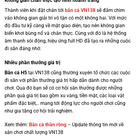
Không gian chân thực tạo hình hoành tráng
Thành viên khi đặt chân tới
bắn cá VN138
sẽ đắm chìm
vào không gian giải trí vô tận có một không hai. Với mức
độ đầu tư kỹ càng về mặt giao diện, tạo nên không gian
biển khơi bùng nổ và chân thực. Cùng với đó là hệ thống
âm thanh sôi động, hiệu ứng full HD đã tạo ra những cuộc
đi săn đáng nhớ.
Nhiều phần thưởng giá trị
Bắn cá H5
tại VN138 cũng thường xuyên tổ chức các cuộc
đi săn với phần thưởng giá trị hấp dẫn dành cho người
chơi. Qua đó bạn sẽ có cơ hội săn thưởng được những
phần quà giá trị bao gồm xu vàng, tiền mặt, các loại vật
phẩm đặc biệt,.. mang tới động lực cho người chơi cũng
như gia tăng cơ hội trải nghiệm.
Xem thêm:
Bắn cá thần rồng
– Update thông tin mới về
sân chơi chất lượng VN138