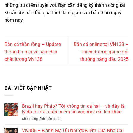
những ưu điểm tuyệt vời. Bạn cần đăng ký thành công tài
khoản để bắt đầu quá trình làm giàu của bản thân ngay
hôm nay.
Bắn cá thần rồng – Update
Bắn cá online tại VN138 –
thông tin mới về sân chơi
Thiên đường game đổi
chất lượng VN138
thưởng hàng đầu 2025
BÀI VIẾT CẬP NHẬT
Brazil hay Pháp? Tôi không tin cả hai – và đây là
lý do tôi đặt cược niềm tin vào một cái tên khác
ở
Chức năng bình luận bị tắt
Brazil
hay
Vivu88 – Đánh Giá Ưu Nhược Điểm Của Nhà Cái